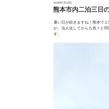
投
2018年7月15日
稿
熊本市内二泊三日
日:
暑い日が続きますね！熊本で２
が、法人化してからも色々と問
す。