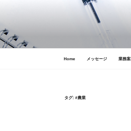
コ
ン
テ
ン
ツ
へ
ス
キ
Home
メッセージ
業務案
ッ
プ
タグ:
#農業