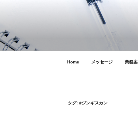
コ
ン
テ
ン
ツ
へ
ス
キ
Home
メッセージ
業務案
ッ
プ
タグ:
#ジンギスカン